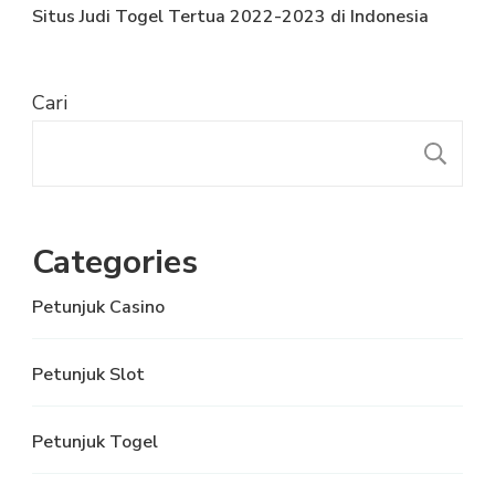
Situs Judi Togel Tertua 2022-2023 di Indonesia
Cari
C
Categories
Petunjuk Casino
Petunjuk Slot
Petunjuk Togel