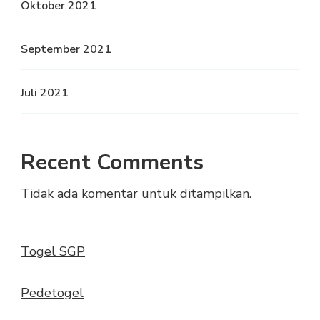
Oktober 2021
September 2021
Juli 2021
Recent Comments
Tidak ada komentar untuk ditampilkan.
Togel SGP
Pedetogel