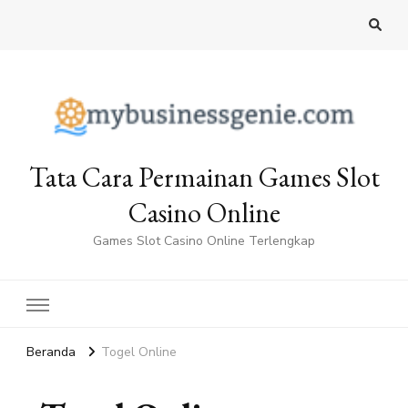
Tata Cara Permainan Games Slot
Casino Online
Games Slot Casino Online Terlengkap
Beranda
Togel Online