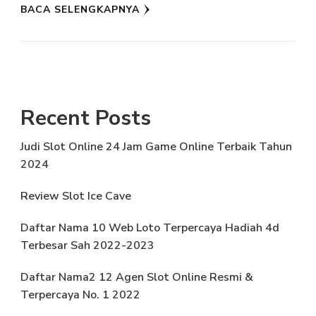
BACA SELENGKAPNYA
Recent Posts
Judi Slot Online 24 Jam Game Online Terbaik Tahun
2024
Review Slot Ice Cave
Daftar Nama 10 Web Loto Terpercaya Hadiah 4d
Terbesar Sah 2022-2023
Daftar Nama2 12 Agen Slot Online Resmi &
Terpercaya No. 1 2022