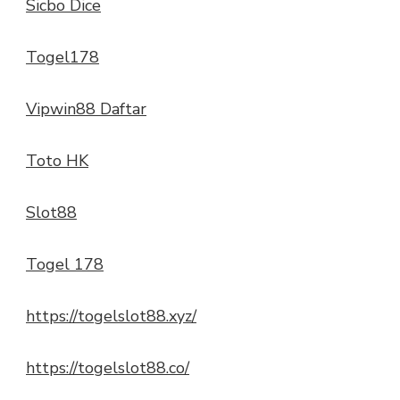
Sicbo Dice
Togel178
Vipwin88 Daftar
Toto HK
Slot88
Togel 178
https://togelslot88.xyz/
https://togelslot88.co/