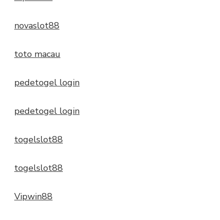
novaslot88
toto macau
pedetogel login
pedetogel login
togelslot88
togelslot88
Vipwin88