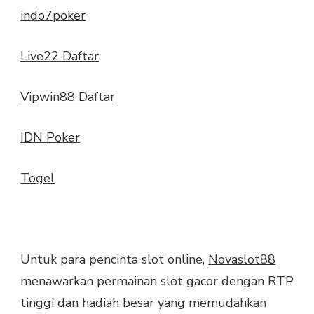
indo7poker
Live22 Daftar
Vipwin88 Daftar
IDN Poker
Togel
Untuk para pencinta slot online,
Novaslot88
menawarkan permainan slot gacor dengan RTP
tinggi dan hadiah besar yang memudahkan