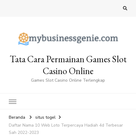
Tata Cara Permainan Games Slot
Casino Online
Games Slot Casino Online Terlengkap
Beranda
situs togel
Daftar Nama 10 Web Loto Terpercaya Hadiah 4d Terbesar
Sah 2022-2023