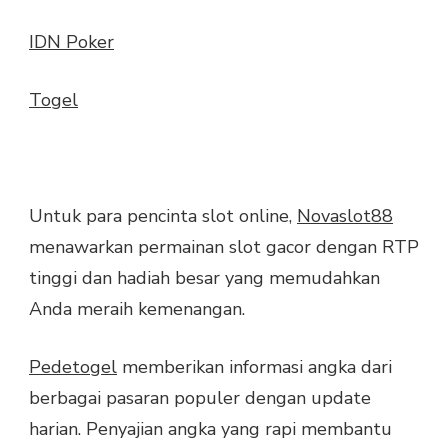
IDN Poker
Togel
Untuk para pencinta slot online,
Novaslot88
menawarkan permainan slot gacor dengan RTP
tinggi dan hadiah besar yang memudahkan
Anda meraih kemenangan.
Pedetogel
memberikan informasi angka dari
berbagai pasaran populer dengan update
harian. Penyajian angka yang rapi membantu