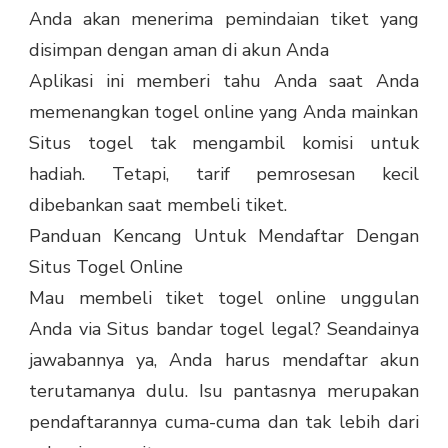
Anda akan menerima pemindaian tiket yang
disimpan dengan aman di akun Anda
Aplikasi ini memberi tahu Anda saat Anda
memenangkan togel online yang Anda mainkan
Situs togel tak mengambil komisi untuk
hadiah. Tetapi, tarif pemrosesan kecil
dibebankan saat membeli tiket.
Panduan Kencang Untuk Mendaftar Dengan
Situs Togel Online
Mau membeli tiket togel online unggulan
Anda via Situs bandar togel legal? Seandainya
jawabannya ya, Anda harus mendaftar akun
terutamanya dulu. Isu pantasnya merupakan
pendaftarannya cuma-cuma dan tak lebih dari