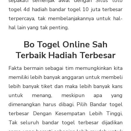
sepakati semenjak awal dengan Situs toto
togel 4d hadiah bandar togel 10 juta terbesar
terpercaya, tak membelanjakannya untuk hal-
hal lain yang tak penting.
Bo Togel Online Sah
Terbaik Hadiah Terbesar
Fakta bermain sebagai tim memungkinkan kita
memiliki lebih banyak anggaran untuk membeli
lebih banyak tiket dan maka lebih banyak kans
untuk menang, meskipun apa yang
dimenangkan harus dibagi. Pilih Bandar togel
terbesar Dengan Kesempatan Lebih Tinggi,
Tak seluruh bandar togel terbesar dijadikan