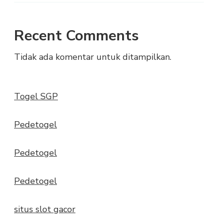
Recent Comments
Tidak ada komentar untuk ditampilkan.
Togel SGP
Pedetogel
Pedetogel
Pedetogel
situs slot gacor