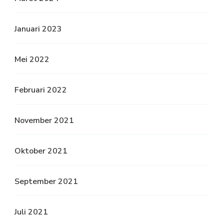
Januari 2023
Mei 2022
Februari 2022
November 2021
Oktober 2021
September 2021
Juli 2021