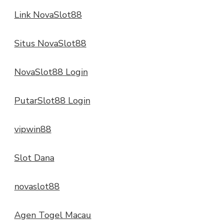
Link NovaSlot88
Situs NovaSlot88
NovaSlot88 Login
PutarSlot88 Login
vipwin88
Slot Dana
novaslot88
Agen Togel Macau