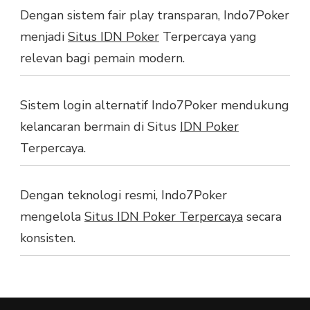
Dengan sistem fair play transparan, Indo7Poker
menjadi
Situs IDN Poker
Terpercaya yang
relevan bagi pemain modern.
Sistem login alternatif Indo7Poker mendukung
kelancaran bermain di Situs
IDN Poker
Terpercaya.
Dengan teknologi resmi, Indo7Poker
mengelola
Situs IDN Poker Terpercaya
secara
konsisten.