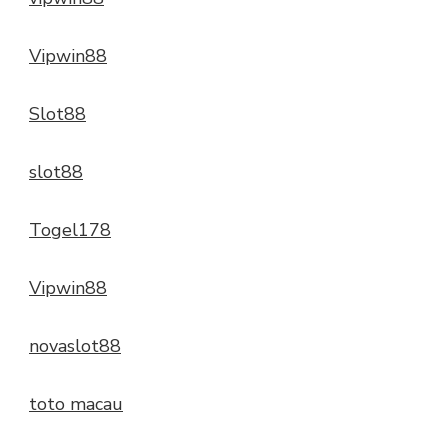
Vipwin88
Slot88
slot88
Togel178
Vipwin88
novaslot88
toto macau