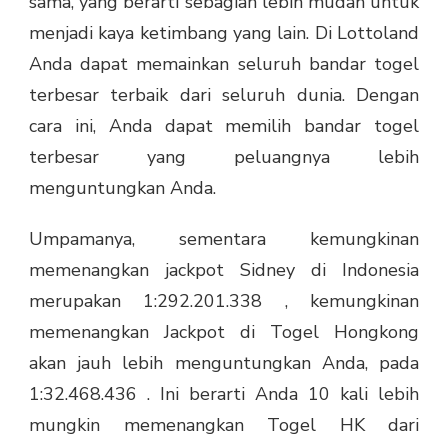
sama, yang berarti sebagian lebih mudah untuk
menjadi kaya ketimbang yang lain. Di Lottoland
Anda dapat memainkan seluruh bandar togel
terbesar terbaik dari seluruh dunia. Dengan
cara ini, Anda dapat memilih bandar togel
terbesar yang peluangnya lebih
menguntungkan Anda.
Umpamanya, sementara kemungkinan
memenangkan jackpot Sidney di Indonesia
merupakan 1:292.201.338 , kemungkinan
memenangkan Jackpot di Togel Hongkong
akan jauh lebih menguntungkan Anda, pada
1:32.468.436 . Ini berarti Anda 10 kali lebih
mungkin memenangkan Togel HK dari