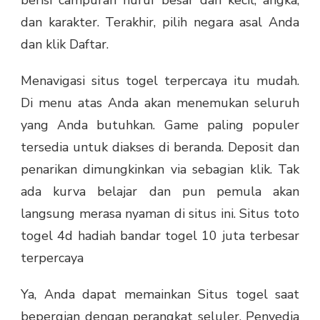
dan karakter. Terakhir, pilih negara asal Anda
dan klik Daftar.
Menavigasi situs togel terpercaya itu mudah.
Di menu atas Anda akan menemukan seluruh
yang Anda butuhkan. Game paling populer
tersedia untuk diakses di beranda. Deposit dan
penarikan dimungkinkan via sebagian klik. Tak
ada kurva belajar dan pun pemula akan
langsung merasa nyaman di situs ini. Situs toto
togel 4d hadiah bandar togel 10 juta terbesar
terpercaya
Ya, Anda dapat memainkan Situs togel saat
bepergian dengan perangkat seluler. Penyedia