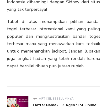
Indonesia dibandingi dengan Sidney dari situs
yang tak terpercaya!
Tabel di atas menampilkan pilihan bandar
togel terbesar internasional kami yang paling
populer dan mengilustrasikan bandar togel
terbesar mana yang menawarkan kans terbaik
untuk memenangkan jackpot. Jangan lupakan
juga tingkat hadiah yang lebih rendah, karena
dapat bernilai ribuan pun jutaan rupiah.
ARTIKEL SEBELUMNYA
Daftar Nama2 12 Agen Slot Online