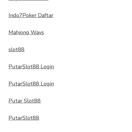
Indo7Poker Daftar
Mahjong Ways
slot88
PutarSlot88 Login
PutarSlot88 Login
Putar Slot88
PutarSlot88