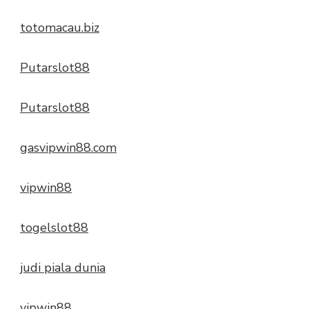
totomacau.biz
Putarslot88
Putarslot88
gasvipwin88.com
vipwin88
togelslot88
judi piala dunia
vipwin88