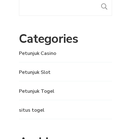
CARI
Categories
Petunjuk Casino
Petunjuk Slot
Petunjuk Togel
situs togel