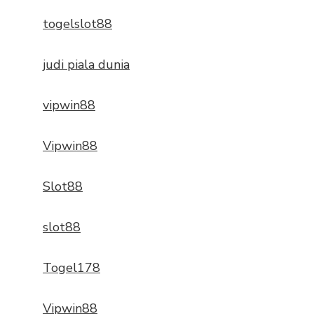
togelslot88
judi piala dunia
vipwin88
Vipwin88
Slot88
slot88
Togel178
Vipwin88