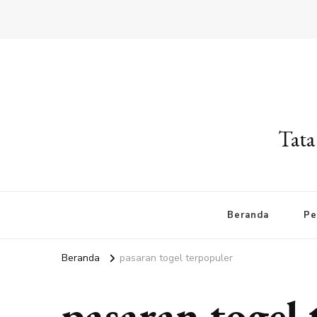
Tata
Beranda
Pe
Beranda
pasaran togel terpopuler
pasaran togel 