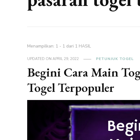
Menampilkan: 1 - 1 dari 1 HASIL
UPDATED ON
APRIL 29, 2022
PETUNJUK TOGEL
Begini Cara Main Tog
Togel Terpopuler