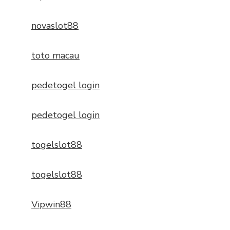
novaslot88
toto macau
pedetogel login
pedetogel login
togelslot88
togelslot88
Vipwin88