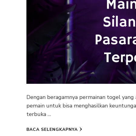
Dengan beragamnya permainan togel yang a
pemain untuk bisa menghasilkan keuntunga
terbuka …
BACA SELENGKAPNYA