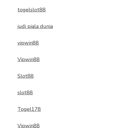
togelslot88
judi piala dunia
vipwin88
Vipwin88
Slot88
slot88
Togel178
Vipwin88