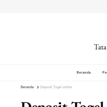
Tata
Beranda
Pe
Beranda
Deposit Togel online
Deposit Togel