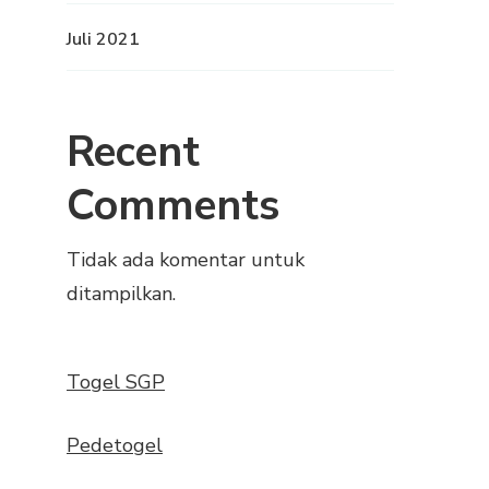
Juli 2021
Recent
Comments
Tidak ada komentar untuk
ditampilkan.
Togel SGP
Pedetogel