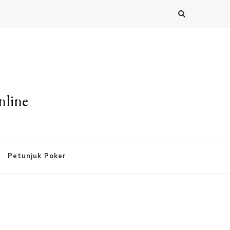
nline
Petunjuk Poker