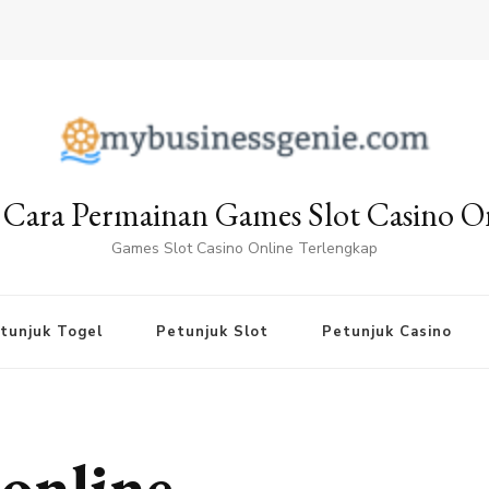
 Cara Permainan Games Slot Casino O
Games Slot Casino Online Terlengkap
tunjuk Togel
Petunjuk Slot
Petunjuk Casino
 online