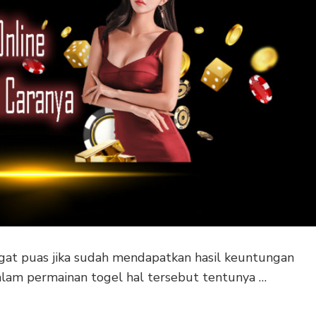
ngat puas jika sudah mendapatkan hasil keuntungan
alam permainan togel hal tersebut tentunya …